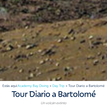
Estás aquí:
Academy Bay Diving
>
Day Trip
>
Tour Diario a Bartolomé
Tour Diario a Bartolomé
Un volcán extinto